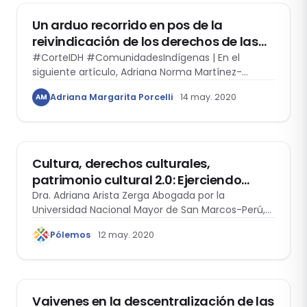
Un arduo recorrido en pos de la
reivindicación de los derechos de las
comunidades indígenas Lhaka Honhat
#CorteIDH #ComunidadesIndígenas | En el
siguiente artículo, Adriana Norma Martínez-
(Nuestra Tierra)
docente en la Facultad de Derecho de la
Adriana Margarita Porcelli
14 may. 2020
AM
Universidad de Buenos Aires- y Adriana Margarita
Porcelli-docente en la Universidad Nacional de
ANTROPOLOGÍA Y DERECHO
Luján- analizarán la sentencia emitida por la
Corte Interamericana de Derechos H
Cultura, derechos culturales,
patrimonio cultural 2.0: Ejerciendo
ciudadanía cultural en tiempos de
Dra. Adriana Arista Zerga Abogada por la
Universidad Nacional Mayor de San Marcos-Perú,
pandemia
Doctora…
Pólemos
12 may. 2020
ANTROPOLOGÍA Y DERECHO
Vaivenes en la descentralización de las