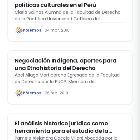
políticas culturales en el Perú
Claria Salinas Alumna de la Facultad de Derecho
de la Pontifica Universidad Católica del…
Pólemos
04 mar. 2018
ANTROPOLOGÍA Y DERECHO
Negociación Indígena, aportes para
una Etnohistoria del Derecho
Abel Aliaga Marticorena Egresado de la Facultad
de Derecho por la PUCP. Miembro del…
Pólemos
26 feb. 2018
ANTROPOLOGÍA Y DERECHO
El análisis historico jurídico como
herramienta para el estudio de la
regulación jurídica de las tierras de los
Pamela Alejandra Caccia Villani Abogada por la