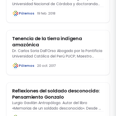
Universidad Nacional de Córdoba y doctoranda
pueblos originarios
del…
Pólemos
19 feb. 2018
ANTROPOLOGÍA Y DERECHO
Tenencia de la tierra indígena
amazónica
Dr. Carlos Soria Dall’Orso Abogado por la Pontificia
Universidad Católica del Perú PUCP; Maestro…
Pólemos
20 oct. 2017
ANTROPOLOGÍA Y DERECHO
Reflexiones del soldado desconocido:
Pensamiento Gonzalo
Lurgio Gavilán Antropólogo. Autor del libro
«Memorias de un soldado desconocido». Desde mi
casa…