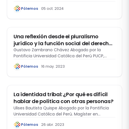
Montoya…
Pólemos
05 oct. 2024
ANTROPOLOGÍA Y DERECHO
Una reflexión desde el pluralismo
jurídico y la función social del derecho
para explicar brevemente la (semi)
Gustavo Zambrano Chávez Abogado por la
Pontificia Universidad Católica del Perú PUCP,
autonomía de las comunidades
Master en…
campesinas y nativas en Perú
Pólemos
16 may. 2023
ANTROPOLOGÍA Y DERECHO
La identidad tribal: ¿Por qué es difícil
hablar de política con otras personas?
Ulises Bautista Quispe Abogado por la Pontificia
Universidad Católica del Perú. Magíster en
Derecho…
Pólemos
26 abr. 2023