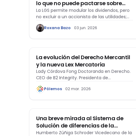
lo que no puede pactarse sobre
dividendos
La LGS permite modular los dividendos, pero
no excluir a un accionista de las utilidades;
solo puede renunciar al dividendo ya
Roxana Bazo
03 jun. 2026
generado.
MERCANTIL
La evolución del Derecho Mercantil
y la nueva Lex Mercatoria
Lady Córdova Fong Doctoranda en Derecho.
CEO de B2 Integrity. Presidenta de
Compliance Woman…
Pólemos
02 mar. 2026
ACTUALIDAD
Una breve mirada al Sistema de
Solución de diferencias de la
Organización Mundial del
Humberto Zúñiga Schroder Vicedecano de la