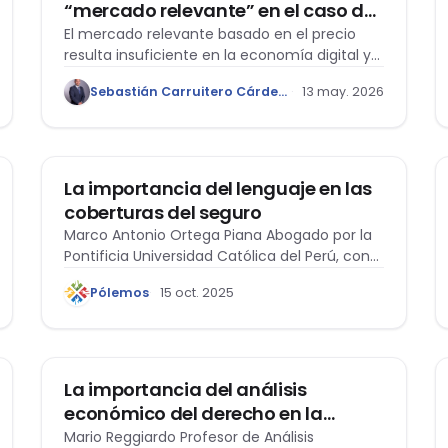
“mercado relevante” en el caso de
las plataformas digitales
El mercado relevante basado en el precio
resulta insuficiente en la economía digital y
debe adaptarse a los datos y efectos de red.
Sebastián Carruitero Cárdenas
13 may. 2026
MERCANTIL
La importancia del lenguaje en las
coberturas del seguro
Marco Antonio Ortega Piana Abogado por la
Pontificia Universidad Católica del Perú, con
estudios…
Pólemos
15 oct. 2025
CIVIL
La importancia del análisis
económico del derecho en la
resolución de controversias
Mario Reggiardo Profesor de Análisis