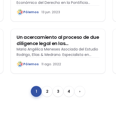
Económico del Derecho en la Pontificia
Universidad Católica del…
Pólemos
13 jun. 2023
DERECHO CORPORATIVO
Un acercamiento al proceso de due
diligence legal en las
transacciones de compraventa de
Maria Angélica Meneses Asociada del Estudio
Rodrigo, Elías & Medrano. Especialista en
acciones
derecho bancario…
Pólemos
11 ago. 2022
1
2
3
4
›