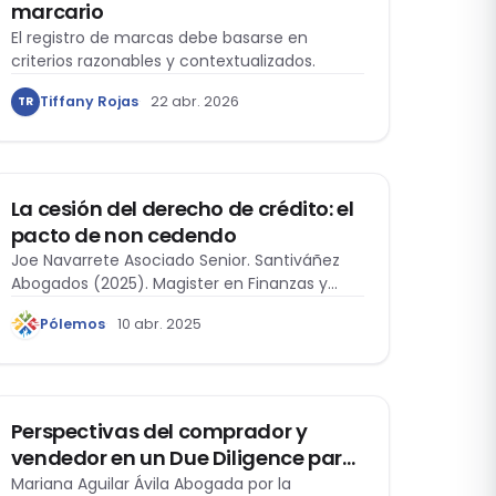
marcario
El registro de marcas debe basarse en
criterios razonables y contextualizados.
Tiffany Rojas
22 abr. 2026
TR
CIVIL
La cesión del derecho de crédito: el
pacto de non cedendo
Joe Navarrete Asociado Senior. Santiváñez
Abogados (2025). Magister en Finanzas y
Derecho Corporativo. Universidad…
Pólemos
10 abr. 2025
DERECHO CORPORATIVO
Perspectivas del comprador y
vendedor en un Due Diligence para
una operación o inversión
Mariana Aguilar Ávila Abogada por la