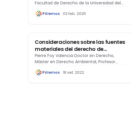
Facultad de Derecho de la Universidad del
Comercio
Pacífico…
Pólemos
03 feb. 2025
DERECHO AMBIENTAL
Consideraciones sobre las fuentes
materiales del derecho de
protección animal y del
Pierre Foy Valencia Doctor en Derecho,
Máster en Derecho Ambiental, Profesor…
consumidor
Pólemos
18 set. 2022