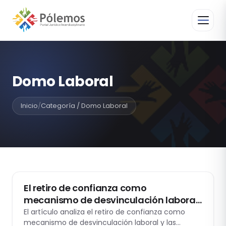
Domo Laboral
Inicio
/
Categoría / Domo Laboral
DOMO LABORAL
El retiro de confianza como
mecanismo de desvinculación laboral:
reflexiones a propósito de la casación
El artículo analiza el retiro de confianza como
mecanismo de desvinculación laboral y las
laboral 29553-2024 loreto