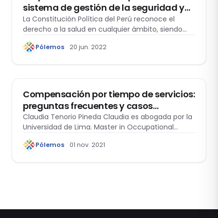
sistema de gestión de la seguridad y
salud en el trabajo
La Constitución Política del Perú reconoce el
derecho a la salud en cualquier ámbito, siendo
uno de ellos, el ámbito laboral. Así, dentro de la
Pólemos
20 jun. 2022
normativa nacional en materia de Seguridad y
Salud en el Trabajo, tenemos a la Ley 29783, y su
ACTUALIDAD
Reglamento. La finalidad de dichas regulaciones
es la de prom
Compensación por tiempo de servicios:
preguntas frecuentes y casos
prácticos. A propósito del próximo
Claudia Tenorio Pineda Claudia es abogada por la
Universidad de Lima. Master in Occupational…
depósito de noviembre 2021
Pólemos
01 nov. 2021