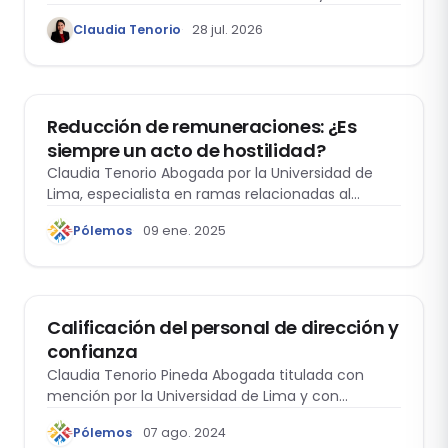
nuevas interpretaciones jurisprudenciales sobre
Claudia Tenorio
28 jul. 2026
sus efectos indemnizatorios, a partir de la
Casación Laboral 29553-2024-Loreto.
DERECHO LABORAL
Reducción de remuneraciones: ¿Es
siempre un acto de hostilidad?
Claudia Tenorio Abogada por la Universidad de
Lima, especialista en ramas relacionadas al
Derecho…
Pólemos
09 ene. 2025
DERECHO LABORAL
Calificación del personal de dirección y
confianza
Claudia Tenorio Pineda Abogada titulada con
mención por la Universidad de Lima y con…
Pólemos
07 ago. 2024