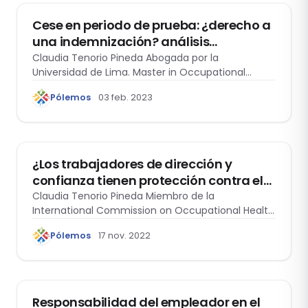
Cese en periodo de prueba: ¿derecho a
una indemnización? análisis
jurisprudencial
Claudia Tenorio Pineda Abogada por la
Universidad de Lima. Master in Occupational
Safety and…
Pólemos
03 feb. 2023
DERECHO LABORAL
¿Los trabajadores de dirección y
confianza tienen protección contra el
despido?
Claudia Tenorio Pineda Miembro de la
International Commission on Occupational Health
(ICOH), Sociedad Peruana…
Pólemos
17 nov. 2022
DOMO LABORAL
Responsabilidad del empleador en el