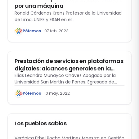
por una máquina
Ronald Cárdenas Krenz Profesor de la Universidad
de Lima, UNIFE y ESAN en el…
Pólemos
07 feb. 2023
TECNOLOGÍA Y DERECHO
Prestación de servicios en plataformas
digitales: alcances generales en la
jurisprudencia comparada y
Elías Leandro Munayco Chávez Abogado por la
Universidad San Martín de Porres. Egresado de…
propuesta legislativa nacional
Pólemos
10 may. 2022
PÓLEMOS
Los pueblos sabios
Verónica Ethel Rocha Martínez Maestra en Gestión