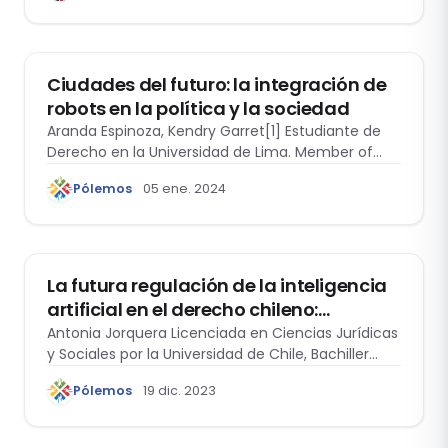
reputacional
ACTUALIDAD
Ciudades del futuro: la integración de
robots en la política y la sociedad
Aranda Espinoza, Kendry Garret[1] Estudiante de
Derecho en la Universidad de Lima. Member of…
Pólemos
05 ene. 2024
INTERDISCIPLINARIO
La futura regulación de la inteligencia
artificial en el derecho chileno:
Reflexiones sobre el proyecto de ley que
Antonia Jorquera Licenciada en Ciencias Jurídicas
y Sociales por la Universidad de Chile, Bachiller…
regula los sistemas de inteligencia
artificial, la robótica y las tecnologías
Pólemos
19 dic. 2023
conexas en sus distintos ámbitos de
aplicación
INTERDISCIPLINARIO