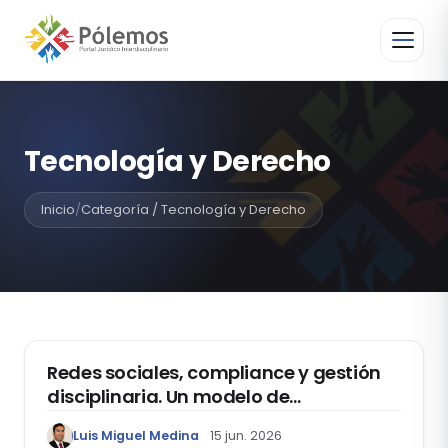
Tecnología y Derecho
Inicio
/
Categoría / Tecnología y Derecho
TECNOLOGÍA Y DERECHO
Redes sociales, compliance y gestión
disciplinaria. Un modelo de
intervención empresarial frente a
Luis Miguel Medina
15 jun. 2026
conductas personales con impacto