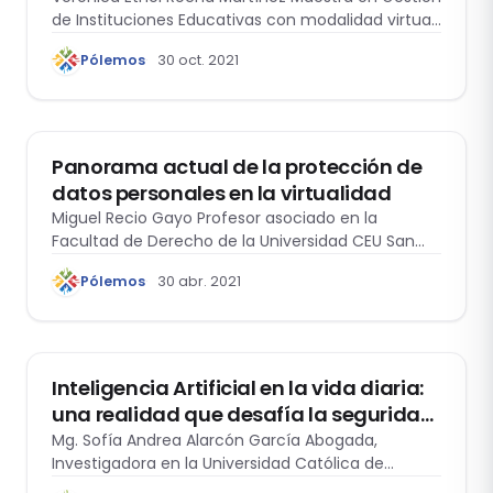
de Instituciones Educativas con modalidad virtual.
Licenciada…
Pólemos
30 oct. 2021
TECNOLOGÍA Y DERECHO
Panorama actual de la protección de
datos personales en la virtualidad
Miguel Recio Gayo Profesor asociado en la
Facultad de Derecho de la Universidad CEU San…
Pólemos
30 abr. 2021
TECNOLOGÍA Y DERECHO
Inteligencia Artificial en la vida diaria:
una realidad que desafía la seguridad
y completitud de los ordenamientos
Mg. Sofía Andrea Alarcón García Abogada,
Investigadora en la Universidad Católica de
jurídicos
Temuco. El…