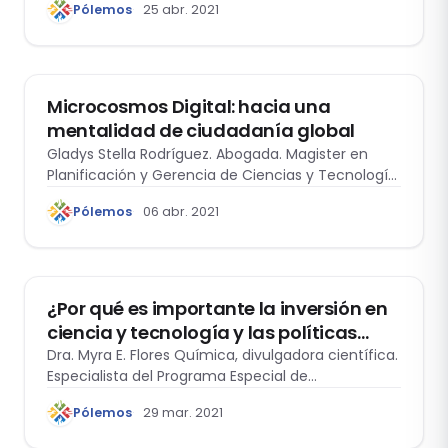
Pólemos
25 abr. 2021
ACTUALIDAD
Microcosmos Digital: hacia una
mentalidad de ciudadanía global
Gladys Stella Rodríguez. Abogada. Magister en
Planificación y Gerencia de Ciencias y Tecnología.
Doctora…
Pólemos
06 abr. 2021
ACTUALIDAD
¿Por qué es importante la inversión en
ciencia y tecnología y las políticas
públicas que las incentiven?
Dra. Myra E. Flores Química, divulgadora científica.
Especialista del Programa Especial de
Popularización de…
Pólemos
29 mar. 2021