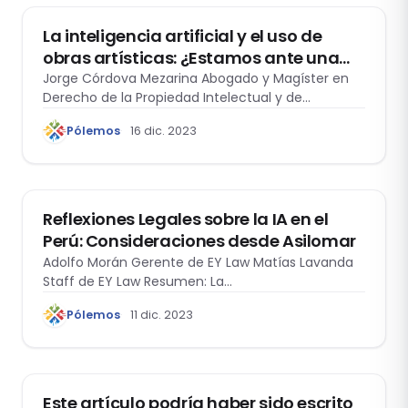
La inteligencia artificial y el uso de
obras artísticas: ¿Estamos ante una
nueva excepción al Derecho de Autor?
Jorge Córdova Mezarina Abogado y Magíster en
Derecho de la Propiedad Intelectual y de…
Pólemos
16 dic. 2023
DERECHOS HUMANOS
Reflexiones Legales sobre la IA en el
Perú: Consideraciones desde Asilomar
Adolfo Morán Gerente de EY Law Matías Lavanda
Staff de EY Law Resumen: La…
Pólemos
11 dic. 2023
ACTUALIDAD
Este artículo podría haber sido escrito