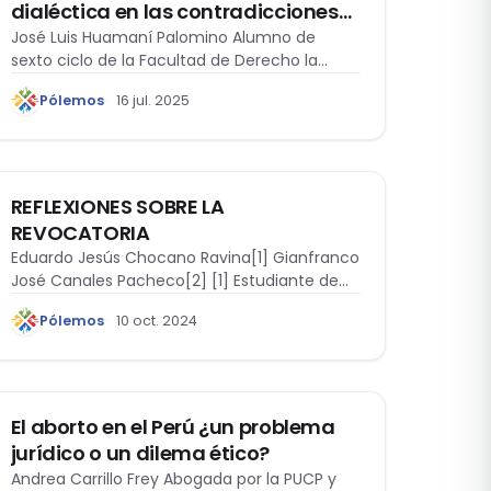
dialéctica en las contradicciones
sistemáticas del derecho y/o la
José Luis Huamaní Palomino Alumno de
sexto ciclo de la Facultad de Derecho la…
moral
Pólemos
16 jul. 2025
ARTÍCULO DE OPINIÓN
REFLEXIONES SOBRE LA
REVOCATORIA
Eduardo Jesús Chocano Ravina[1] Gianfranco
José Canales Pacheco[2] [1] Estudiante de
derecho en la…
Pólemos
10 oct. 2024
ÉTICA Y DERECHO
El aborto en el Perú ¿un problema
jurídico o un dilema ético?
Andrea Carrillo Frey Abogada por la PUCP y