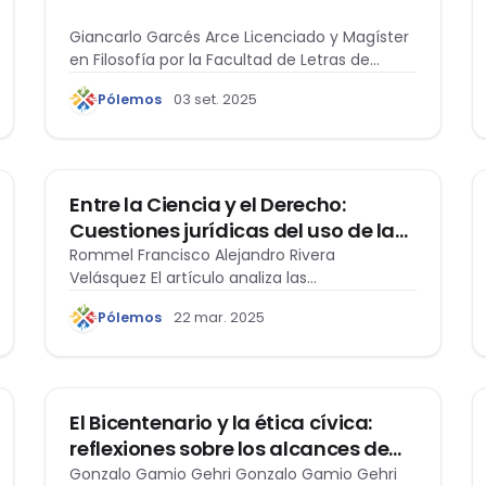
Giancarlo Garcés Arce Licenciado y Magíster
en Filosofía por la Facultad de Letras de…
Pólemos
03 set. 2025
CINE Y DERECHO
Entre la Ciencia y el Derecho:
Cuestiones jurídicas del uso de la
ingeniería genética en Jurassic
Rommel Francisco Alejandro Rivera
Velásquez El artículo analiza las
World: Dominion
implicaciones jurídicas y éticas del…
Pólemos
22 mar. 2025
ÉTICA Y DERECHO
El Bicentenario y la ética cívica:
reflexiones sobre los alcances de
nuestro sentido de comunidad
Gonzalo Gamio Gehri Gonzalo Gamio Gehri