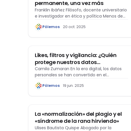
permanente, una vez más
Franklin Ibáñez Filósofo, docente universitario
e investigador en ética y política Menos de
un…
Pólemos
20 oct. 2025
ACTUALIDAD
Likes, filtros y vigilancia: ¿Quién
protege nuestros datos
personales?
Camila Zumaran En la era digital, los datos
personales se han convertido en el…
Pólemos
19 jun. 2025
ÉTICA Y DERECHO
La «normalización» del plagio y el
«síndrome de la rana hirviendo»
Ulises Bautista Quispe Abogado por la