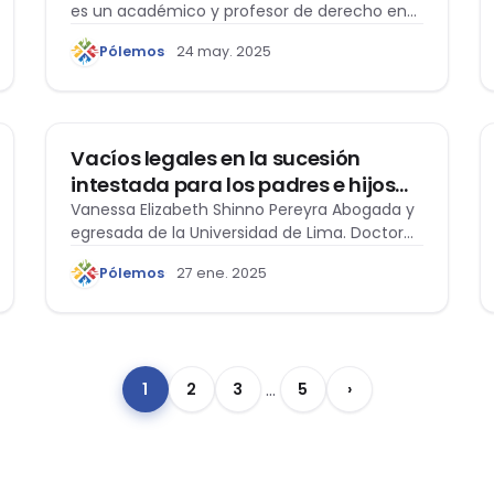
es un académico y profesor de derecho en…
Pólemos
24 may. 2025
DERECHO DE FAMILIA
Vacíos legales en la sucesión
intestada para los padres e hijos
afines pertenecientes a una familia
Vanessa Elizabeth Shinno Pereyra Abogada y
egresada de la Universidad de Lima. Doctora
ensamblada
en…
Pólemos
27 ene. 2025
…
1
2
3
5
›