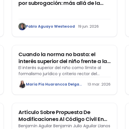
por subrogación: más allá de la
dicotomía entre autonomía y
explotación
Pablo Aguayo Westwood
19 jun. 2026
DERECHO DE FAMILIA
Cuando la norma no basta: el
interés superior del niño frente a la
rigidez del Derecho de Familia
El interés superior del niño como límite al
formalismo jurídico y criterio rector del
peruano
Derecho de Familia, que habilita la función
María Pía Huarancca Delgado
13 mar. 2026
tuitiva del juez para garantizar la protección
efectiva de los menores.
ACTUALIDAD
Artículo Sobre Propuesta De
Modificaciones Al Código Civil En
Los Libros De Familia Y Sucesiones.
Benjamín Aguilar Benjamin Julio Aguilar Llanos