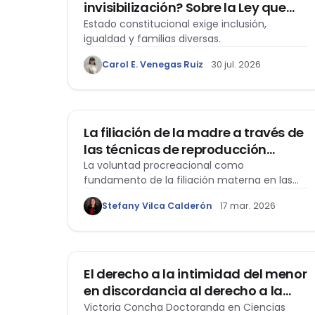
invisibilización? Sobre la Ley que
declara el mes de junio como el
Estado constitucional exige inclusión,
igualdad y familias diversas.
“Mes de la Vida y la Familia”
Carol E. Venegas Ruiz
30 jul. 2026
DERECHO DE FAMILIA
La filiación de la madre a través de
las técnicas de reproducción
asistida heterólogas: un quiebre al
La voluntad procreacional como
fundamento de la filiación materna en las
sistema tradicional peruano de
técnicas de reproducción asistida
filiación matrimonial
Stefany Vilca Calderón
17 mar. 2026
heterólogas.
DERECHO DE FAMILIA
El derecho a la intimidad del menor
en discordancia al derecho a la
libertad de información de los
Victoria Concha Doctoranda en Ciencias