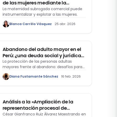
de las mujeres mediante la
maternidad subrogada
La maternidad subrogada comercial puede
instrumentalizar y explotar a las mujeres.
Blanca Carrillo Vásquez
25 abr. 2026
DERECHO DE FAMILIA
Abandono del adulto mayor en el
Perú: ¿una deuda social y jurídica
pendiente?
La protección de las personas adultas
mayores frente al abandono: desafíos para
el Estado peruano.
Diana Fustamante Sánchez
16 feb. 2026
ACTUALIDAD
Análisis a la «Ampliación de la
representación procesal de
menores en materia de
César Gianfranco Ruiz Álvarez Maestrando en