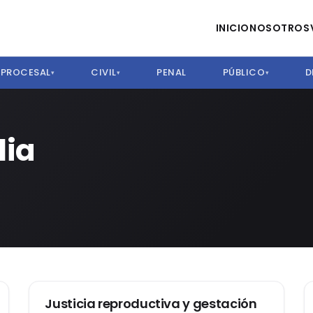
INICIO
NOSOTROS
PROCESAL
CIVIL
PENAL
PÚBLICO
D
▾
▾
▾
lia
DERECHO DE FAMILIA
Justicia reproductiva y gestación