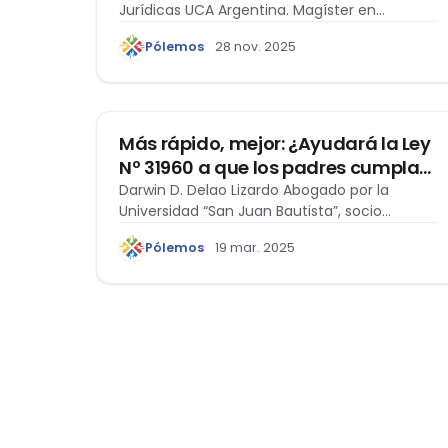
Jurídicas UCA Argentina. Magíster en
padres o representantes legales en
Educación Superior en la…
el Perú
Pólemos
28 nov. 2025
CIVIL
Más rápido, mejor: ¿Ayudará la Ley
Nº 31960 a que los padres cumplan
con su obligación alimentaria?
Darwin D. Delao Lizardo Abogado por la
Universidad “San Juan Bautista”, socio
fundador de…
Pólemos
19 mar. 2025