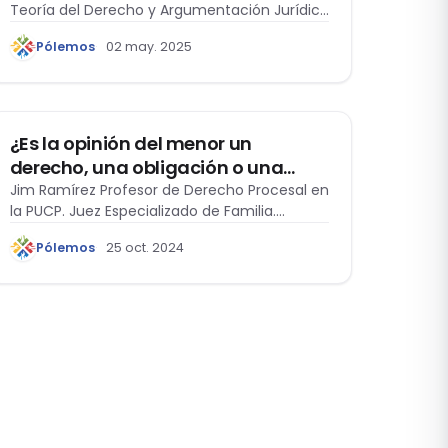
Teoría del Derecho y Argumentación Jurídica
Alimentos»- Ley N°3226
por la…
Pólemos
02 may. 2025
DERECHO DE FAMILIA
¿Es la opinión del menor un
derecho, una obligación o una
formalidad?
Jim Ramírez Profesor de Derecho Procesal en
la PUCP. Juez Especializado de Familia.
Magíster…
Pólemos
25 oct. 2024