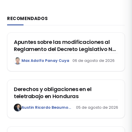
RECOMENDADOS
DERECHO REGISTRAL
Apuntes sobre las modificaciones al
Reglamento del Decreto Legislativo Nº
1400, que aprueba el Régimen de
Max Adolfo Panay Cuya
06 de agosto de 2026
Garantía Mobiliaria
DERECHO LABORAL
Derechos y obligaciones en el
teletrabajo en Honduras
Austin Ricardo Beaumont Rivera
05 de agosto de 2026
ACTUALIDAD