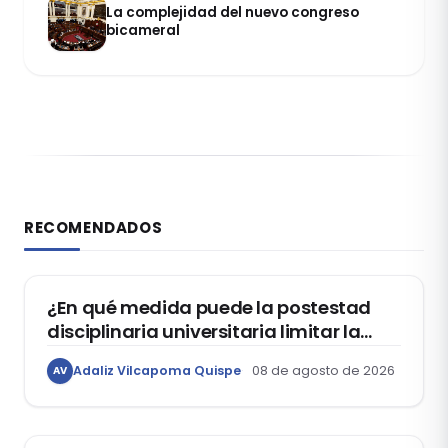
La complejidad del nuevo congreso
bicameral
RECOMENDADOS
DERECHO CONSTITUCIONAL
¿En qué medida puede la postestad
disciplinaria universitaria limitar la
libertad de expresión de los
Adaliz Vilcapoma Quispe
08 de agosto de 2026
AV
estudiantes?
DERECHO REGISTRAL