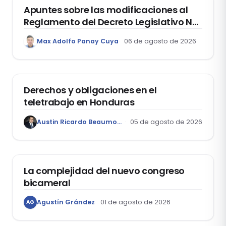
Apuntes sobre las modificaciones al
Reglamento del Decreto Legislativo Nº
1400, que aprueba el Régimen de
Max Adolfo Panay Cuya
06 de agosto de 2026
Garantía Mobiliaria
DERECHO LABORAL
Derechos y obligaciones en el
teletrabajo en Honduras
Austin Ricardo Beaumont Rivera
05 de agosto de 2026
ACTUALIDAD
La complejidad del nuevo congreso
bicameral
Agustín Grández
01 de agosto de 2026
AG