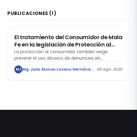
PUBLICACIONES
(1)
CIVIL
El tratamiento del Consumidor de Mala
Fe en la legislación de Protección al
Consumidor Peruana
La protección al consumidor también exige
prevenir el uso abusivo de denuncias sin
fundamento contra los proveedores.
Mg. Julio Alonso Lozano Hernández
08 ago. 2025
MJ