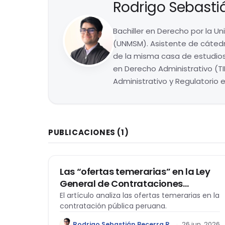
Rodrigo Sebasti
Bachiller en Derecho por la U
(UNMSM). Asistente de cátedra
de la misma casa de estudios
en Derecho Administrativo (T
Administrativo y Regulatorio 
PUBLICACIONES
(1)
DERECHO ADMINISTRATIVO
Las “ofertas temerarias” en la Ley
General de Contrataciones
Públicas: regulación vigente y
El artículo analiza las ofertas temerarias en la
contratación pública peruana.
criterios interpretativos del
Tribunal de Contrataciones
Rodrigo Sebastián Becerra Romero
26 jun. 2026