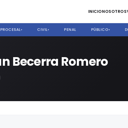
INICIO
NOSOTROS
PROCESAL
CIVIL
PENAL
PÚBLICO
D
▾
▾
▾
án Becerra Romero